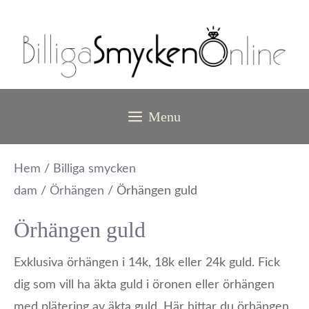
Hoppa
till
innehåll
Menu
Hem
/
Billiga smycken
dam
/
Örhängen
/ Örhängen guld
Örhängen guld
Exklusiva örhängen i 14k, 18k eller 24k guld. Fick
dig som vill ha äkta guld i öronen eller örhängen
med plätering av äkta guld. Här hittar du örhängen